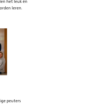
den het leuk én
orden leren.
ige peuters