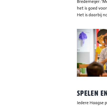
Bredemeijer: ‘Me
het is goed voo
Het is daarbij n
Spelen e
Iedere Haagse 