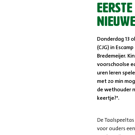
Eerste
nieuwe
Donderdag 13 o
(CJG) in Escamp
Bredemeijer. Kin
voorschoolse ed
uren leren spel
met zo min moge
de wethouder no
keertje?’.
De Taalspeeltas 
voor ouders ee