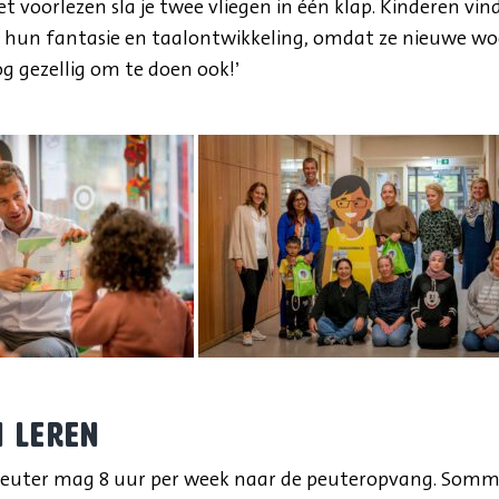
t voorlezen sla je twee vliegen in één klap. Kinderen vin
r hun fantasie en taalontwikkeling, omdat ze nieuwe wo
og gezellig om te doen ook!’
n leren
peuter mag 8 uur per week naar de peuteropvang. Somm