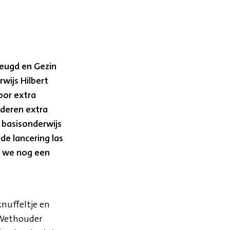
Jeugd en Gezin
wijs Hilbert
voor extra
nderen extra
 basisonderwijs
de lancering las
n we nog een
knuffeltje en
 Wethouder